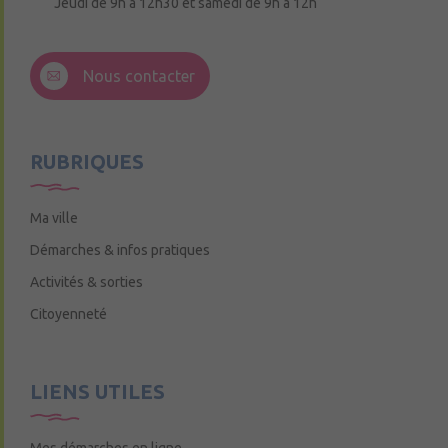
Jeudi de 9h à 12h30 et samedi de 9h à 12h
3 Rue de la Croix Ruau,
49220 Andigné
Nous contacter
Mercredi de 9h15 à 12h15
RUBRIQUES
Ma ville
Démarches & infos pratiques
Activités & sorties
Citoyenneté
LIENS UTILES
Mes démarches en ligne