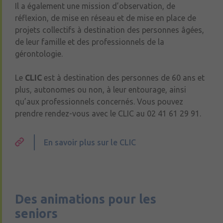
Il a également une mission d’observation, de
12 places en unité semi-sécurisée pour des
groupe Vyv3 Pays de la Loire
résidents présentant des troubles cognitifs.
réflexion, de mise en réseau et de mise en place de
L’unité est aménagée de manière à faciliter la
Retrouvez ici le descriptif de la résidence
projets collectifs à destination des personnes âgées,
déambulation et le repérage des résidents, elle
seniors « André Thibault »
de leur famille et des professionnels de la
est ouverte sur le reste de l’établissement en
journée pour permettre la participation aux
gérontologie.
activités, déjeuners et sorties. Elle dispose
d’une cuisine aménagée pour des temps
thérapeutiques. C’est un personnel
Le
CLIC
est à destination des personnes de 60 ans et
spécifiquement formé qui assure la prise en
plus, autonomes ou non, à leur entourage, ainsi
charge des résidents.
qu’aux professionnels concernés. Vous pouvez
3 places d’hébergement temporaire pour des
prendre rendez-vous avec le CLIC au 02 41 61 29 91.
personnes qui ont un besoin d’aide ponctuel ou
qui souhaitent se familiariser avec l’institution.
En savoir plus sur le CLIC
Inscription et recherche d’établissement en
ligne sur le site
Via trajectoire
.
Pour plus d’informations, consultez le site de
l’EHPAD « Les Tilleuls »
Des animations pour les
seniors