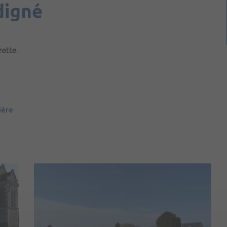
digné
ette.
ière