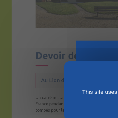
Devoir de mémoir
Au Lion d’Angers
This site uses
Un carré militaire situé à l’entrée à gauche
France pendant la Première Guerre Mondiale
La m
tombés pour la France lors de la Seconde 
août