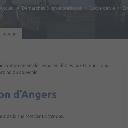
Publications
Enfance et jeunesse
Culture & loisirs
Accueil
Démarches & infos pratiques
Cadre de vie
Ci
Commémorations
Emploi
Habitat & urbanisme
Sport
Sentier Patrimoine Fil Vert
 la page
Santé & solidarité
Tourisme
Jumelage
Cadre de vie
Partenariat avec le 2ème Régiment 
de Bruz
gné comprennent des espaces dédiés aux tombes, aux
Transport & mobilité
ardins du souvenir.
Prévention et sécurité
ion d’Angers
out de la rue Mercier La Vendée.