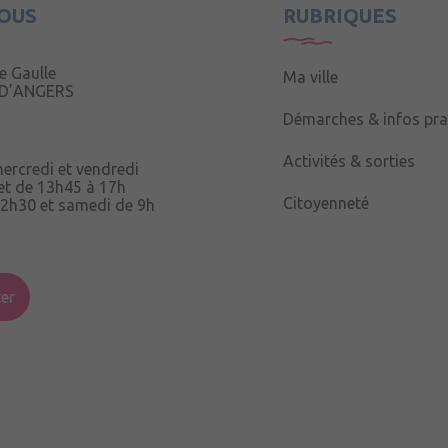
OUS
RUBRIQUES
e Gaulle
Ma ville
 D’ANGERS
Démarches & infos pra
Activités & sorties
mercredi et vendredi
et de 13h45 à 17h
Citoyenneté
12h30 et samedi de 9h
ix Ruau,
er
h15 à 12h15