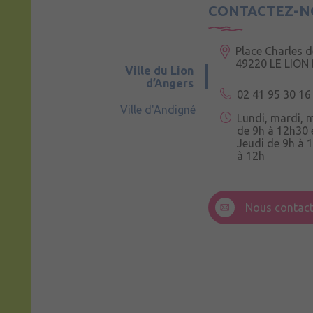
CONTACTEZ-N
Place Charles d
49220 LE LION
Ville du Lion
d’Angers
02 41 95 30 16
Ville d'Andigné
Lundi, mardi, 
de 9h à 12h30 
Jeudi de 9h à 
à 12h
3 Rue de la Cro
49220 Andigné
Nous contact
Mercredi de 9