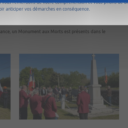
 vous remercions de votre compréhension et vous prions de b
oir anticiper vos démarches en conséquence.
ance, un Monument aux Morts est présents dans le