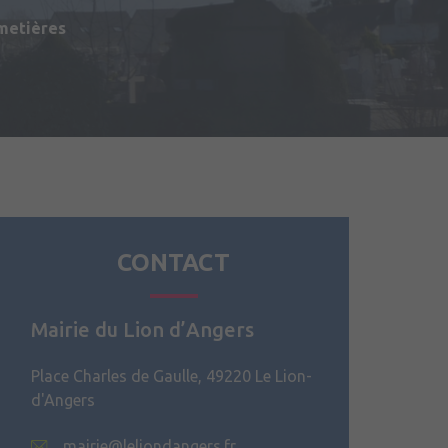
metières
du Matériel (2ème RMAT)
CONTACT
Mairie du Lion d’Angers
Place Charles de Gaulle, 49220 Le Lion-
d'Angers
mairie@leliondangers.fr