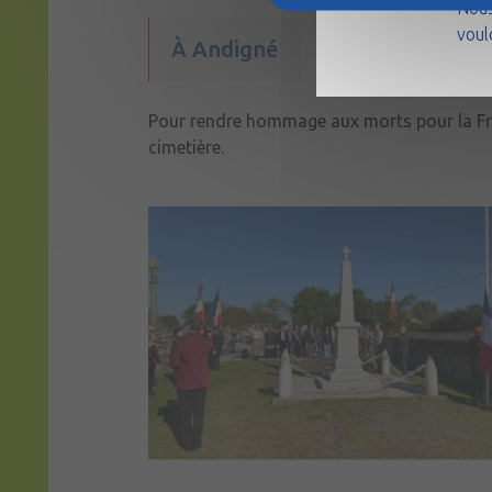
Nous
voul
À Andigné
Pour rendre hommage aux morts pour la Fr
cimetière.