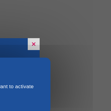
ant to activate
15