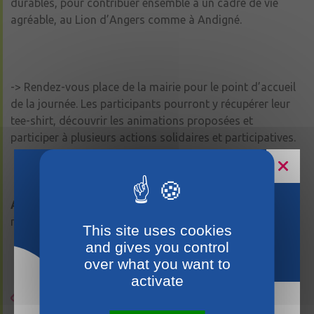
durables, pour contribuer ensemble à un cadre de vie
agréable, au Lion d’Angers comme à Andigné.
-> Rendez-vous place de la mairie pour le point d’accueil
de la journée. Les participants pourront y récupérer leur
tee-shirt, découvrir les animations proposées et
participer à plusieurs actions solidaires et participatives.
Au programme :
différents chantiers participatifs et un
Horaires estivaux
moment convivial pour clôturer la matinée.
This site uses cookies
and gives you control
over what you want to
activate
En savoir plus sur le programme de la journée