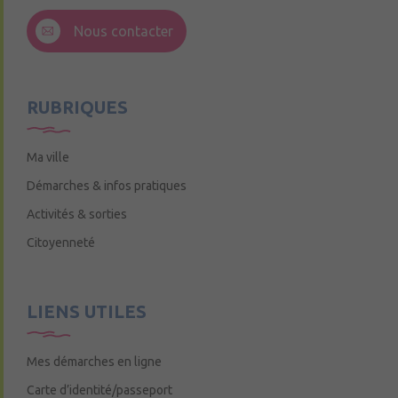
3 Rue de la Croix Ruau,
49220 Andigné
Nous contacter
Mercredi de 9h15 à 12h15
RUBRIQUES
Ma ville
Démarches & infos pratiques
Activités & sorties
Citoyenneté
LIENS UTILES
Mes démarches en ligne
Carte d’identité/passeport