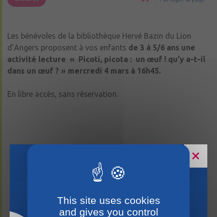
Les bénévoles de la bibliothèque Hervé Bazin du Lion
d’Angers proposent à vos enfants
de 3 à 5/6 ans
une
activité lecture « Picoti, picota : un œuf ! qu’y a-t-il
dans un œuf ? » mercredi 4 mars à 16h45.
En libre accès, sans réservation.
Horaires estivaux
This site uses cookies
and gives you control