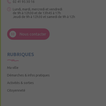
02 41 95 30 16
Lundi, mardi, mercredi et vendredi
de 9h à 12h30 et de 13h45 à 17h
Jeudi de 9h à 12h30 et samedi de 9h à 12h
3 Rue de la Croix Ruau,
49220 Andigné
Nous contacter
Mercredi de 9h15 à 12h15
RUBRIQUES
Ma ville
Démarches & infos pratiques
Activités & sorties
Citoyenneté