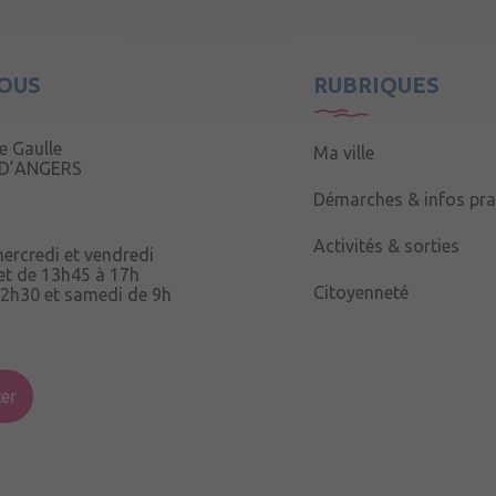
OUS
RUBRIQUES
e Gaulle
Ma ville
 D’ANGERS
Démarches & infos pra
Activités & sorties
mercredi et vendredi
et de 13h45 à 17h
Citoyenneté
12h30 et samedi de 9h
ix Ruau,
er
h15 à 12h15