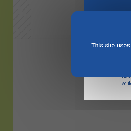
This site uses
La m
août
Nous
voul