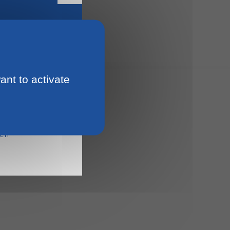
ant to activate
15
ien