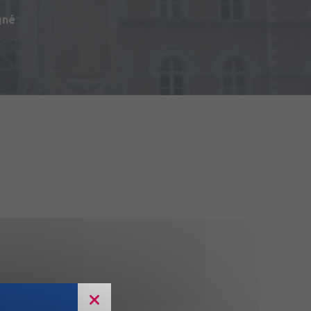
gné
du Matériel (2ème RMAT)