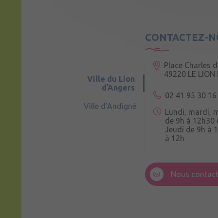
CONTACTEZ-N
Place Charles d
49220 LE LION
Ville du Lion
d’Angers
02 41 95 30 16
Ville d'Andigné
Lundi, mardi, 
de 9h à 12h30 
Jeudi de 9h à 
à 12h
3 Rue de la Cro
49220 Andigné
Nous contact
Mercredi de 9