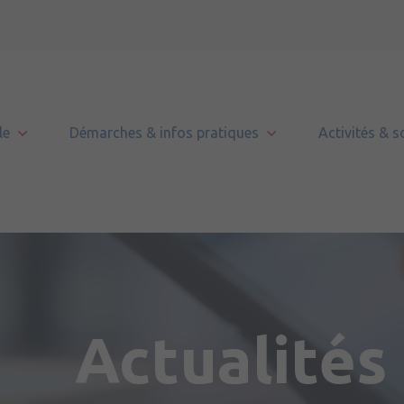
le
Démarches & infos pratiques
Activités & s
Le Lion d'Angers
Nouveaux habitants
Agenda des sorties
Le Comité Consultatif des Enfants « 
mairie »
Vie municipale
Numéros utiles
Temps forts
Conseil communal d’Andigné
Projets d’aménagement
Aide aux démarches – France Service
Marché de la ville
Journée citoyenne
Actualités
Communauté de communes
État civil
Associations
Rencontres avec les habitants