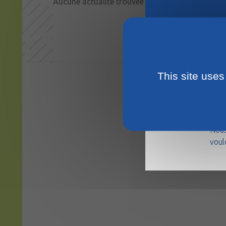
Aucune actualité trouvée
This site uses
La m
août
Nous
voul