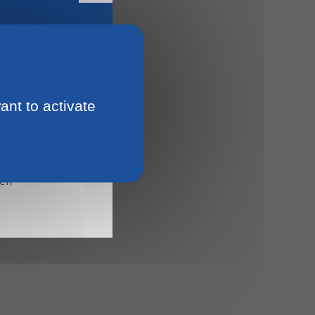
ant to activate
15
ien