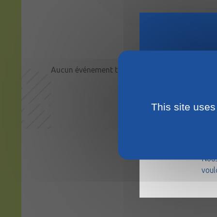
Aucun événement trouvé
This site uses
La m
août
Nous
voul