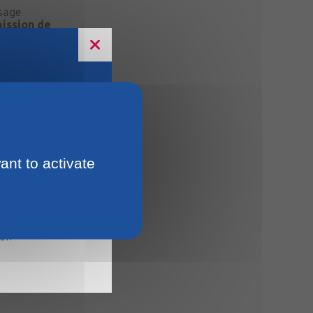
sage
mission de
e la faune
ant to activate
15
ien