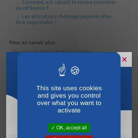
Comment est calculé le salaire journalier
de référence ?
Les allocations chômage peuvent-elles
être supprimées ?
Pour en savoir plus
Allocations et aides : données à connaître
Indemnisation chômage des intermittents du spectacle
Indemnisation du chômage à Mayotte
Horaires estivaux
Voir aussi
This site uses cookies
Revenu de solidarité active (RSA)
and gives you control
Allocation de solidarité spécifique (ASS) et aides à la
over what you want to
reprise d'activité
activate
OK, accept all
La mairie du Lion-d’Angers sera fermée les
samedis du 18 juillet au 15 août 2026. La mairie