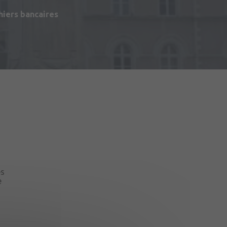
hiers bancaires
du Matériel (2ème RMAT)
es
e