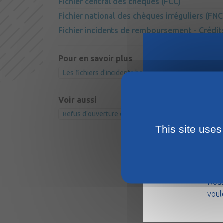
Fichier central des chèques (FCC)
Fichier national des chèques irréguliers (FNC
Fichier incidents de remboursement - Crédits
Pour en savoir plus
Les fichiers d'incidents bancaires
FAQ sur les fic
Voir aussi
Refus d'ouverture de compte bancaire : droit au co
This site uses
La m
août
Nous
voul