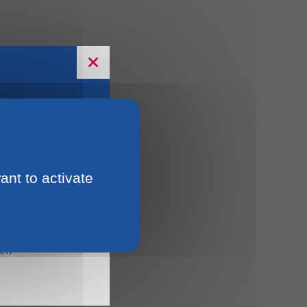
ant to activate
15
ien