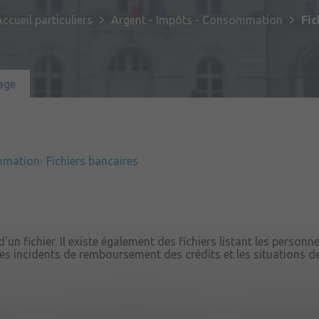
Publications
Enfance et jeunesse
Culture & loisirs
ccueil particuliers
Argent - Impôts - Consommation
Fic
Commémorations
Emploi
Habitat & urbanisme
Sport
Sentier Patrimoine Fil Vert
age
Santé & solidarité
Tourisme
Jumelage
Cadre de vie
Partenariat avec le 2ème Régiment 
de Bruz
mmation
Fichiers bancaires
Transport & mobilité
Prévention et sécurité
n fichier. Il existe également des fichiers listant les personn
 les incidents de remboursement des crédits et les situations d