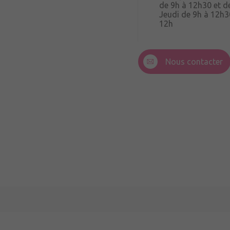
de 9h à 12h30 et d
Jeudi de 9h à 12h3
12h
3 Rue de la Croix R
49220 Andigné
Nous contacter
Mercredi de 9h15 