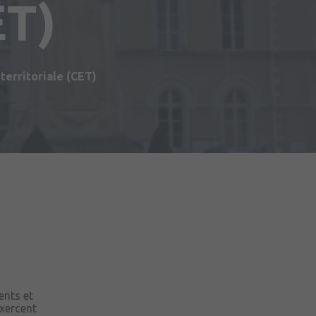
ET)
erritoriale (CET)
du Matériel (2ème RMAT)
ents et
exercent