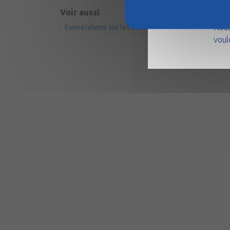
La m
Voir aussi
août
Nous
Exonérations sur les bénéfices en zone franche urb
voul