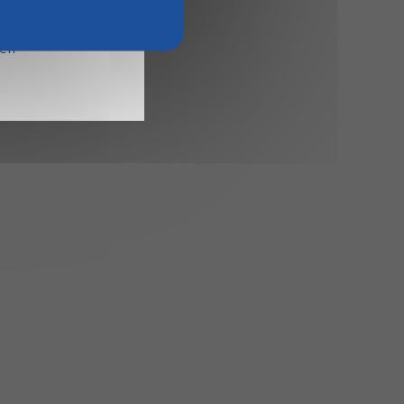
15
ien