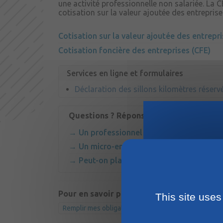
une activité professionnelle non salariée. La 
cotisation sur la valeur ajoutée des entrepris
Cotisation sur la valeur ajoutée des entrepr
Cotisation foncière des entreprises (CFE)
Services en ligne et formulaires
Déclaration des sillons kilomètres réserv
Questions ? Réponses !
Un professionnel exerçant à son domicil
Un micro-entrepreneur doit-il payer la 
Peut-on plafonner la contribution écon
Pour en savoir plus
This site uses
Remplir mes obligations auprès des impôts : comment