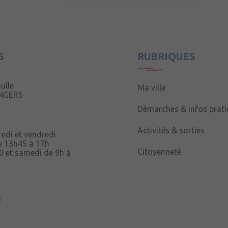
S
RUBRIQUES
ulle
Ma ville
ANGERS
Démarches & infos prat
Activités & sorties
redi et vendredi
e 13h45 à 17h
Citoyenneté
0 et samedi de 9h à
uau,