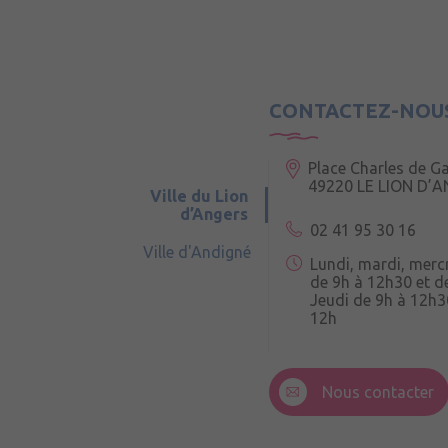
CONTACTEZ-NOU
Place Charles de Ga
49220 LE LION D’
Ville du Lion
d’Angers
02 41 95 30 16
Ville d'Andigné
Lundi, mardi, merc
de 9h à 12h30 et d
Jeudi de 9h à 12h3
12h
3 Rue de la Croix R
49220 Andigné
Nous contacter