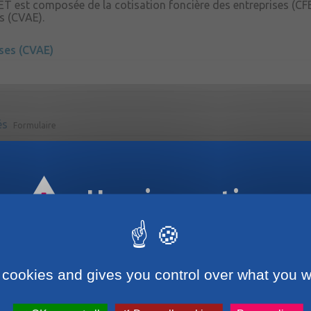
CET est composée de la cotisation foncière des entreprises (CFE
es (CVAE).
ises (CVAE)
és
Formulaire
e ou chez ses clients doit-il payer la CFE ?
Horaires estivaux
cotisation foncière des entreprises (CFE) ?
omique territoriale (CET) ?
 cookies and gives you control over what you w
 éviter les erreurs ?
L'essentiel sur la contribution économique territ