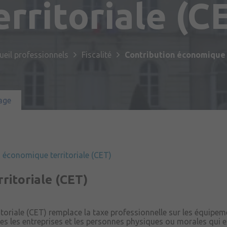
erritoriale (C
Publications
Enfance et jeunesse
Culture & loisirs
Commémorations
Emploi
Habitat & urbanisme
Sport
Sentier Patrimoine Fil Vert
ueil professionnels
Fiscalité
Contribution économique t
Santé & solidarité
Tourisme
Jumelage
Cadre de vie
age
Partenariat avec le 2ème Régiment 
de Bruz
Transport & mobilité
Prévention et sécurité
 économique territoriale (CET)
ritoriale (CET)
toriale (CET) remplace la taxe professionnelle sur les équipem
ses les entreprises et les personnes physiques ou morales qui 