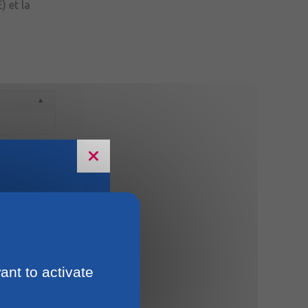
) et la
ant to activate
oriale (CET)