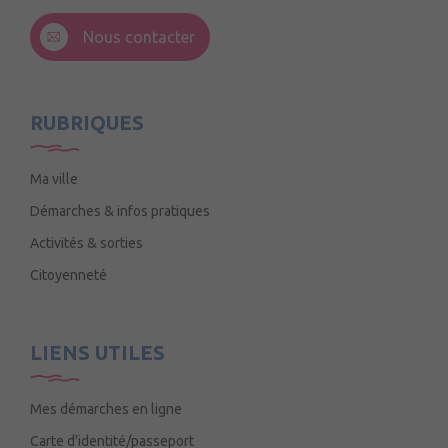
3 Rue de la Croix Ruau,
49220 Andigné
Nous contacter
Mercredi de 9h15 à 12h15
RUBRIQUES
Ma ville
Démarches & infos pratiques
Activités & sorties
Citoyenneté
LIENS UTILES
Mes démarches en ligne
Carte d’identité/passeport