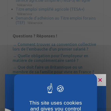
service agricole simplifié (Tesa-S) en ligne
Téléservice
Titre emploi simplifié agricole (TESA+)
Téléservice
Demande d'adhésion au Titre emploi forains
(TEF)
Téléservice
Questions ? Réponses !
Comment trouver sa convention collective
lors de l'embauche d'un premier salarié ?
Quelle obligation pour l'employeur en
matière de complémentaire santé ?
Que doit faire un Britannique ou un
membre de sa famille pour vivre en France ?
Comment différencier le travailleur
indépendant du salarié ?
Embauche d'un salarié par un groupement
d'employeurs : quelles sont les règles ?
Horaires estivaux
This site uses cookies
and gives you control
Pour en savoir plus