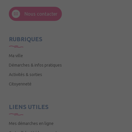
3 Rue de la Croix Ruau,
49220 Andigné
Nous contacter
Mercredi de 9h15 à 12h15
RUBRIQUES
Ma ville
Démarches & infos pratiques
Activités & sorties
Citoyenneté
LIENS UTILES
Mes démarches en ligne