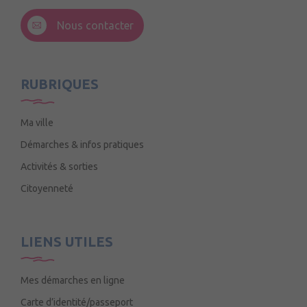
3 Rue de la Croix Ruau,
49220 Andigné
Nous contacter
Mercredi de 9h15 à 12h15
RUBRIQUES
Ma ville
Démarches & infos pratiques
Activités & sorties
Citoyenneté
LIENS UTILES
Mes démarches en ligne
Carte d’identité/passeport