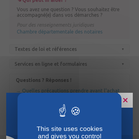
Vous avez une question ? Vous souhaitez être
accompagné(e) dans vos démarches ?
Pour des renseignements juridiques
Chambre départementale des notaires
Textes de loi et références
Services en ligne et formulaires
Questions ? Réponses !
Quelles précautions prendre avant l'achat
d'un terrain situé dans un lotissement ?
Quelles sont les obligations du vendeur
d'un terrain en lotissement ?
Quelles sont les conditions de vente d’un
Horaires estivaux
terrain isolé ou en lotissement ?
This site uses cookies
and gives you control