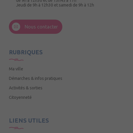
de 9h à 12h30 et de 13h45 à 17h
Jeudi de 9h à 12h30 et samedi de 9h à 12h
3 Rue de la Croix Ruau,
49220 Andigné
Nous contacter
Mercredi de 9h15 à 12h15
RUBRIQUES
Ma ville
Démarches & infos pratiques
Activités & sorties
Citoyenneté
LIENS UTILES