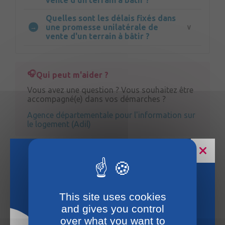
vente d'un terrain à bâtir ?
Quelles sont les délais fixés dans
une promesse unilatérale de
vente d'un terrain à bâtir ?
Qui peut m'aider ?
Vous avez une question ? Vous souhaitez être
accompagné(e) dans vos démarches ?
Agence départementale pour l'information sur
le logement (Adil)
Textes de loi et références
Services en ligne et formulaires
Horaires estivaux
This site uses cookies
Questions ? Réponses !
and gives you control
Quelles précautions prendre avant l'achat
over what you want to