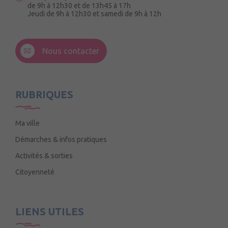
de 9h à 12h30 et de 13h45 à 17h
Jeudi de 9h à 12h30 et samedi de 9h à 12h
3 Rue de la Croix Ruau,
49220 Andigné
Nous contacter
Mercredi de 9h15 à 12h15
RUBRIQUES
Ma ville
Démarches & infos pratiques
Activités & sorties
Citoyenneté
LIENS UTILES