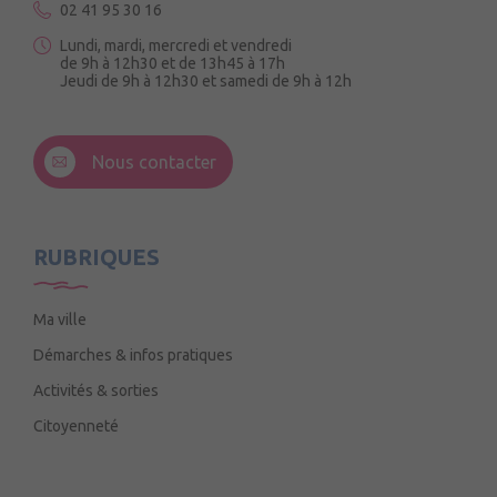
02 41 95 30 16
Lundi, mardi, mercredi et vendredi
de 9h à 12h30 et de 13h45 à 17h
Jeudi de 9h à 12h30 et samedi de 9h à 12h
3 Rue de la Croix Ruau,
49220 Andigné
Nous contacter
Mercredi de 9h15 à 12h15
RUBRIQUES
Ma ville
Démarches & infos pratiques
Activités & sorties
Citoyenneté