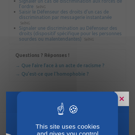
Signaler un cas de discrimination aux forces de
l’ordre
SelNG
Saisir le Défenseur des droits d’un cas de
discrimination par messagerie instantanée
SelNG
Signaler une discrimination au Défenseur des
droits (dispositif spécifique pour les personnes
sourdes ou malentendantes)
SelNG
Questions ? Réponses !
Que faire face à un acte de racisme ?
Qu’est-ce que l’homophobie ?
Horaires estivaux
Accueil
This site uses cookies
and gives you control