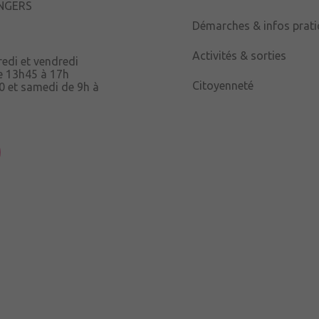
ANGERS
Démarches & infos prat
Activités & sorties
redi et vendredi
e 13h45 à 17h
Citoyenneté
0 et samedi de 9h à
uau,
à 12h15