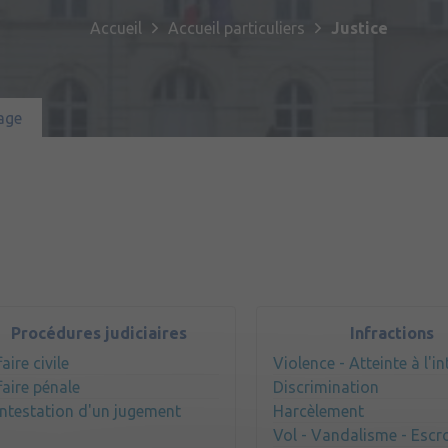
Publications
Enfance et jeunesse
Culture & loisirs
Accueil
Accueil particuliers
Justice
Commémorations
Emploi
Habitat & urbanisme
Sport
Sentier Patrimoine Fil Vert
age
Santé & solidarité
Tourisme
Jumelage
Cadre de vie
Partenariat avec le 2ème Régiment 
de Bruz
Transport & mobilité
Prévention et sécurité
Procédures judiciaires
Infractions
aire civile
Violence - Atteinte à l'in
faire pénale
Discrimination
ntestation d'un jugement
Harcèlement
Vol - Vandalisme - Escr