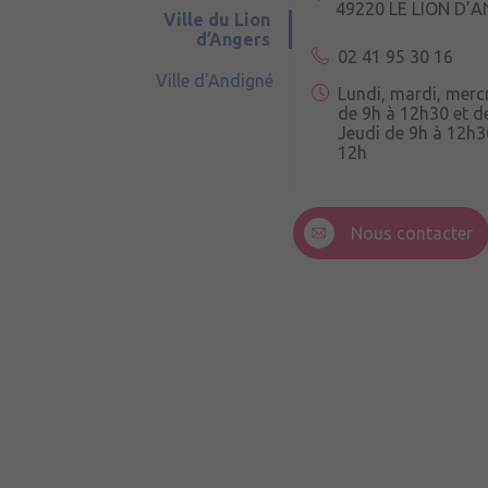
49220 LE LION D’
Ville du Lion
d’Angers
02 41 95 30 16
Ville d'Andigné
Lundi, mardi, merc
de 9h à 12h30 et d
Jeudi de 9h à 12h3
12h
3 Rue de la Croix R
49220 Andigné
Nous contacter
Mercredi de 9h15 