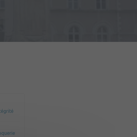
du Matériel (2ème RMAT)
tégrité
oquerie