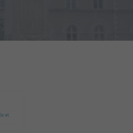
du Matériel (2ème RMAT)
le et