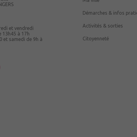
ANGERS
Démarches & infos prat
Activités & sorties
redi et vendredi
e 13h45 à 17h
Citoyenneté
0 et samedi de 9h à
uau,
à 12h15