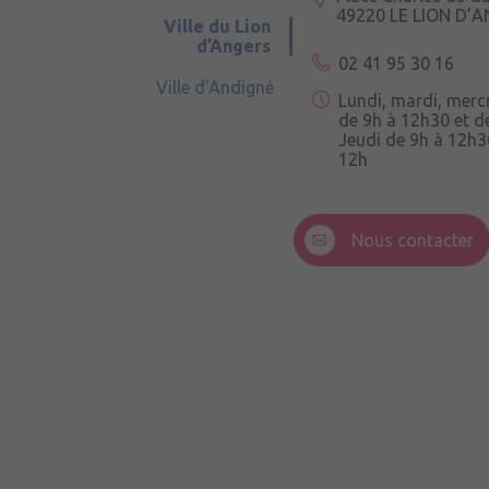
49220 LE LION D’
Ville du Lion
d’Angers
02 41 95 30 16
Ville d'Andigné
Lundi, mardi, merc
de 9h à 12h30 et d
Jeudi de 9h à 12h3
12h
3 Rue de la Croix R
49220 Andigné
Nous contacter
Mercredi de 9h15 