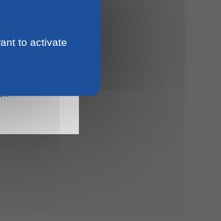
 pension
n
ant to activate
ment
15
ien