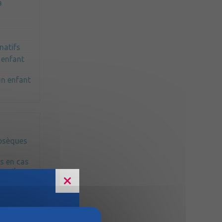
a
natifs
 enfant
un enfant
obsèques
s en cas
 secteur
s en cas
lic
n au