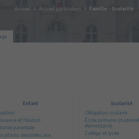
Publications
Enfance et jeunesse
Culture & loisirs
Accueil
Accueil particuliers
Famille - Scolarité
Commémorations
Emploi
Habitat & urbanisme
Sport
Sentier Patrimoine Fil Vert
age
Santé & solidarité
Tourisme
Jumelage
Cadre de vie
Partenariat avec le 2ème Régiment 
de Bruz
Transport & mobilité
Prévention et sécurité
Enfant
Scolarité
option
Obligation scolaire
issance et filiation
École primaire (maternel
élémentaire)
torité parentale
Collège et lycée
locations destinées aux