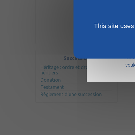
This site uses
La m
août
Nous
Succession
voul
Héritage : ordre et droits des
héritiers
Donation
Testament
Règlement d'une succession