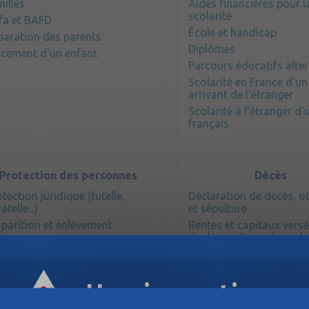
milles
Aides financières pour l
scolarité
fa et BAFD
École et handicap
paration des parents
Diplômes
acement d'un enfant
Parcours éducatifs alter
Scolarité en France d'un
arrivant de l'étranger
Scolarité à l'étranger d'
français
Protection des personnes
Décès
tection juridique (tutelle,
Déclaration de décès, 
atelle...)
et sépulture
sparition et enlèvement
Rentes et capitaux versé
de décès d'un salarié du
privé
Rentes et capitaux versé
de décès d'un agent pub
Horaires estivaux
Pensions de réversion,
d'invalidité et d'orpheli