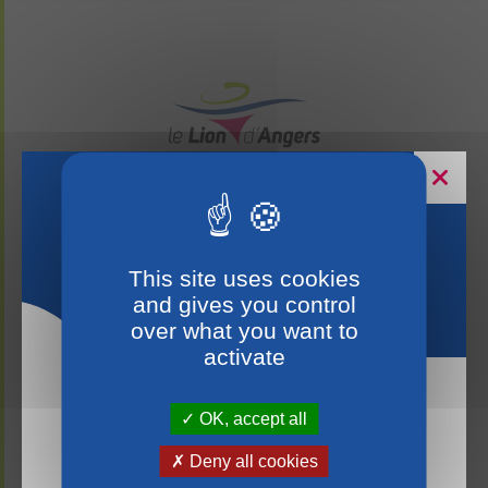
Horaires estivaux
This site uses cookies
and gives you control
CONTACTEZ-NOUS
over what you want to
activate
Ville du Lion d’Angers
OK, accept all
La mairie du Lion-d’Angers sera fermée les
samedis du 18 juillet au 15 août 2026. La mairie
Place Charles de Gaulle
Deny all cookies
d’Andigné sera fermée du 12 au 26 août 2026.
49220 LE LION D’ANGERS
Nous vous remercions de votre compréhension et