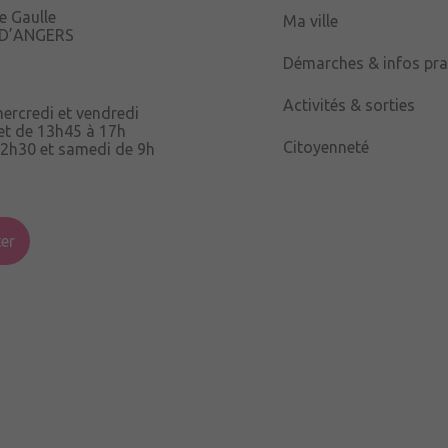
e Gaulle
Ma ville
 D’ANGERS
Démarches & infos pra
Activités & sorties
mercredi et vendredi
et de 13h45 à 17h
Citoyenneté
12h30 et samedi de 9h
ix Ruau,
er
h15 à 12h15