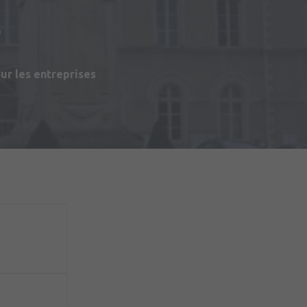
s
r les entreprises
du Matériel (2ème RMAT)