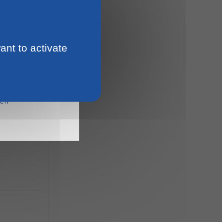
ant to activate
15
ien