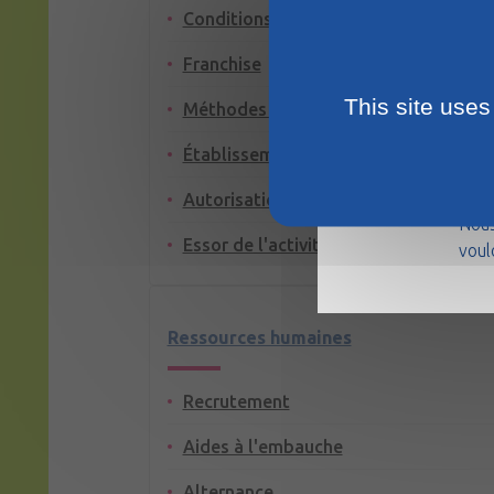
Conditions de vente - Prix
Franchise
This site uses
Méthodes de vente
Établissements recevant du public (E
La m
août
Autorisations pour l'installation d'u
Nous
Essor de l'activité
voul
Ressources humaines
Recrutement
Aides à l'embauche
Alternance