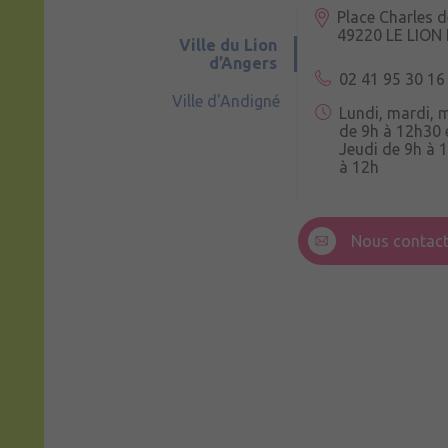
Place Charles d
49220 LE LION
Ville du Lion
d’Angers
02 41 95 30 16
Ville d'Andigné
Lundi, mardi, 
de 9h à 12h30 
Jeudi de 9h à 
à 12h
3 Rue de la Cro
49220 Andigné
Nous contact
Mercredi de 9