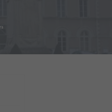
s
rs
du Matériel (2ème RMAT)