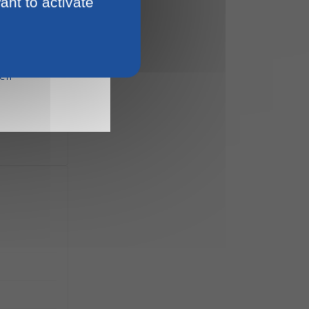
ant to activate
15
ien