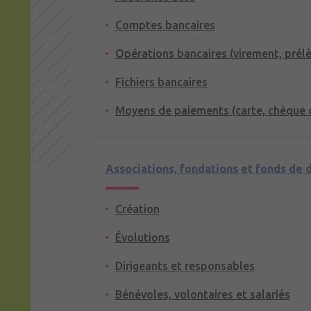
Comptes bancaires
Opérations bancaires (virement, prél
Fichiers bancaires
Moyens de paiements (carte, chèque 
Associations, fondations et fonds de 
Création
Évolutions
Dirigeants et responsables
Bénévoles, volontaires et salariés