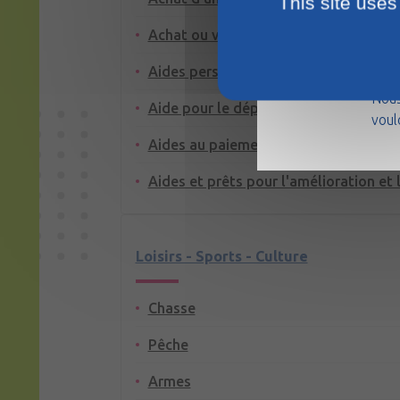
This site uses
Achat ou vente d'un logement
La m
Aides personnelles au logement
août
Nous
Aide pour le dépôt de garantie ou la 
voul
Aides au paiement des factures : eau, 
Aides et prêts pour l'amélioration et 
Loisirs - Sports - Culture
Chasse
Pêche
Armes