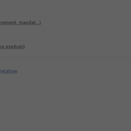
èvement, mandat...)
ou espèces)
dotation