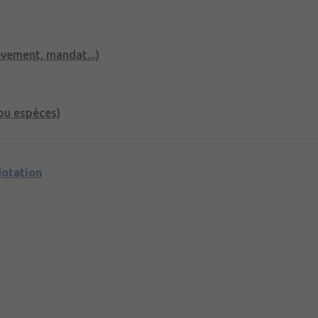
èvement, mandat...)
ou espèces)
dotation