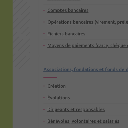
Comptes bancaires
Opérations bancaires (virement, prél
Fichiers bancaires
Moyens de paiements (carte, chèque 
Associations, fondations et fonds de 
Création
Évolutions
Dirigeants et responsables
Bénévoles, volontaires et salariés