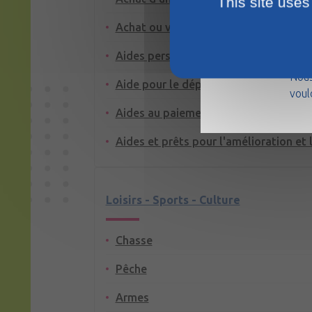
This site uses
Achat ou vente d'un logement
La m
Aides personnelles au logement
août
Nous
Aide pour le dépôt de garantie ou la 
voul
Aides au paiement des factures : eau, 
Aides et prêts pour l'amélioration et 
Loisirs - Sports - Culture
Chasse
Pêche
Armes