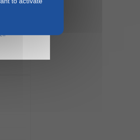
ant to activate
15
ien