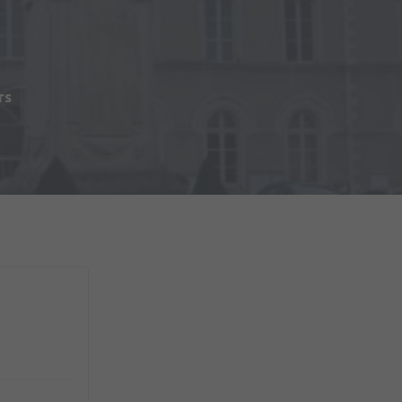
s
rs
du Matériel (2ème RMAT)