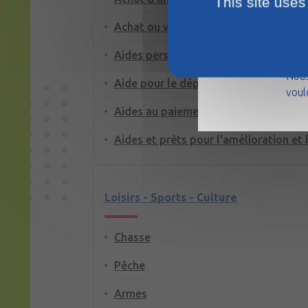
This site uses
Achat ou vente d'un logement
La m
Aides personnelles au logement
août
Nous
Aide pour le dépôt de garantie ou la 
voul
Aides au paiement des factures : eau, 
Aides et prêts pour l'amélioration et 
Loisirs - Sports - Culture
Chasse
Pêche
Armes