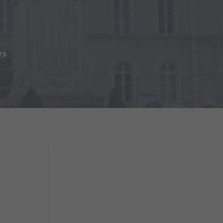
s
rs
du Matériel (2ème RMAT)