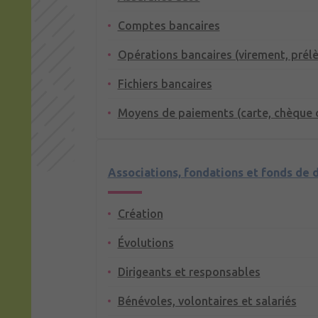
Comptes bancaires
Opérations bancaires (virement, prél
Fichiers bancaires
Moyens de paiements (carte, chèque 
Associations, fondations et fonds de 
Création
Évolutions
Dirigeants et responsables
Bénévoles, volontaires et salariés