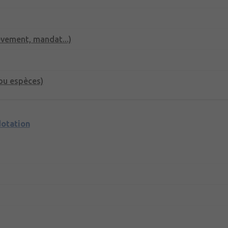
èvement, mandat...)
ou espèces)
dotation