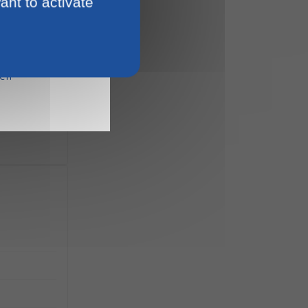
ant to activate
15
ien