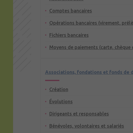
Comptes bancaires
Opérations bancaires (virement, prél
Fichiers bancaires
Moyens de paiements (carte, chèque 
Associations, fondations et fonds de 
Création
Évolutions
Dirigeants et responsables
Bénévoles, volontaires et salariés