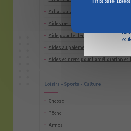
This site uses
Achat ou vente d'un logement
La m
Aides personnelles au logement
août
Nous
Aide pour le dépôt de garantie ou la 
voul
Aides au paiement des factures : eau, 
Aides et prêts pour l'amélioration et 
Loisirs - Sports - Culture
Chasse
Pêche
Armes