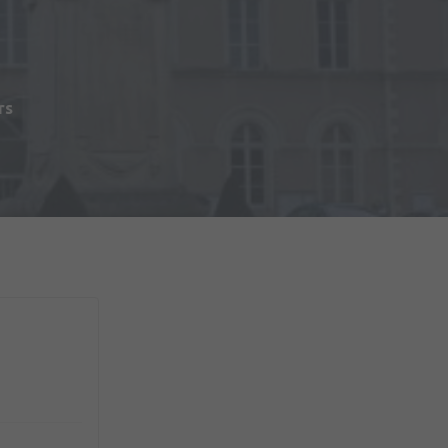
s
rs
du Matériel (2ème RMAT)