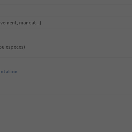
èvement, mandat...)
ou espèces)
dotation