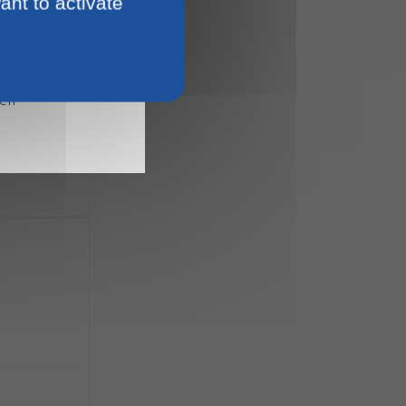
ant to activate
15
ien