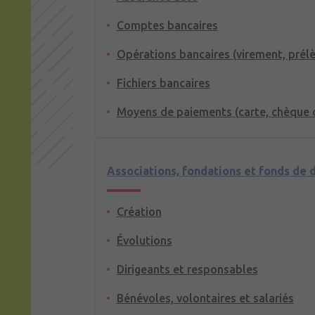
Comptes bancaires
Opérations bancaires (virement, prél
Fichiers bancaires
Moyens de paiements (carte, chèque 
Associations, fondations et fonds de 
Création
Évolutions
Dirigeants et responsables
Bénévoles, volontaires et salariés