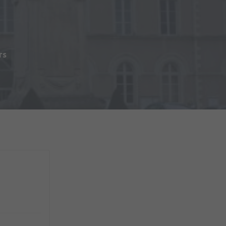
s
rs
du Matériel (2ème RMAT)