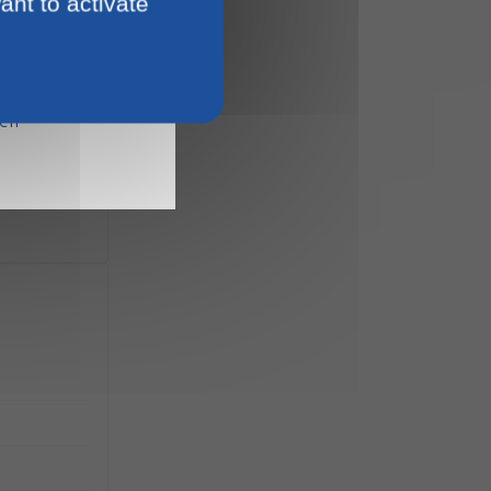
ant to activate
15
ien