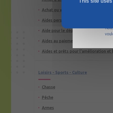
This site uses
Achat ou vente d'un logement
La m
Aides personnelles au logement
août
Nous
Aide pour le dépôt de garantie ou la 
voul
Aides au paiement des factures : eau, 
Aides et prêts pour l'amélioration et 
Loisirs - Sports - Culture
Chasse
Pêche
Armes