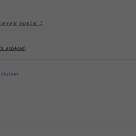
èvement, mandat...)
ou espèces)
dotation