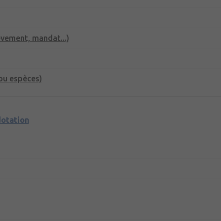
èvement, mandat...)
ou espèces)
dotation