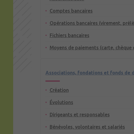
Comptes bancaires
Opérations bancaires (virement, prél
Fichiers bancaires
Moyens de paiements (carte, chèque 
Associations, fondations et fonds de 
Création
Évolutions
Dirigeants et responsables
Bénévoles, volontaires et salariés