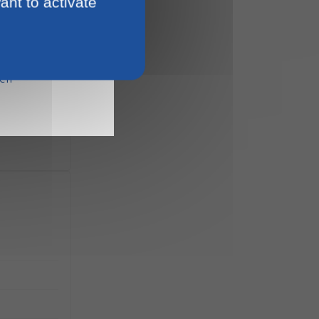
ant to activate
15
ien