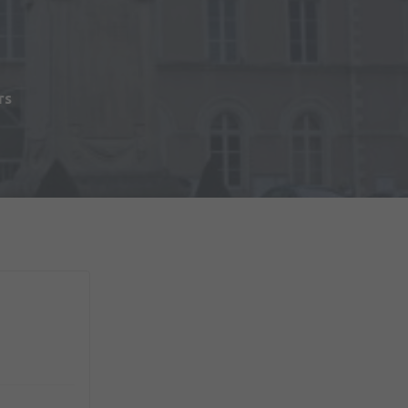
s
rs
du Matériel (2ème RMAT)