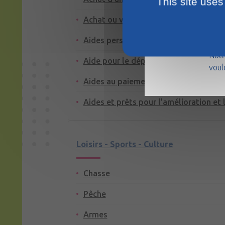
This site uses
Achat ou vente d'un logement
La m
Aides personnelles au logement
août
Nous
Aide pour le dépôt de garantie ou la 
voul
Aides au paiement des factures : eau, 
Aides et prêts pour l'amélioration et 
Loisirs - Sports - Culture
Chasse
Pêche
Armes