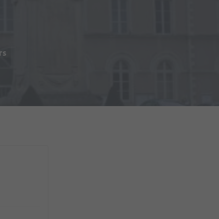
s
rs
du Matériel (2ème RMAT)