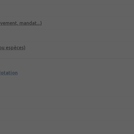
èvement, mandat...)
ou espèces)
dotation