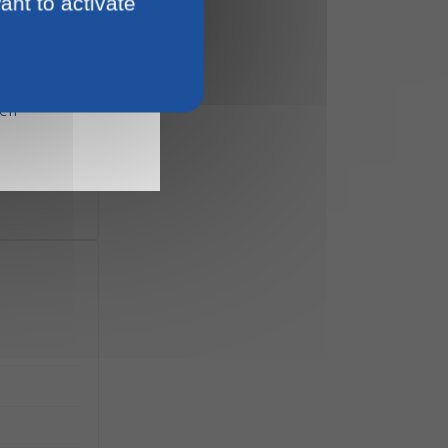
ant to activate
15
ien