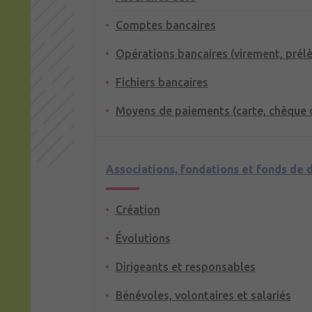
Comptes bancaires
Opérations bancaires (virement, prél
Fichiers bancaires
Moyens de paiements (carte, chèque 
Associations, fondations et fonds de 
Création
Évolutions
Dirigeants et responsables
Bénévoles, volontaires et salariés