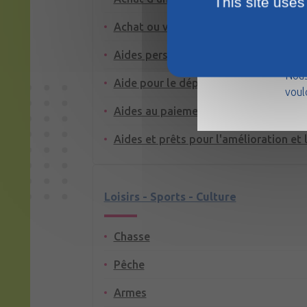
This site uses
Achat ou vente d'un logement
La m
Aides personnelles au logement
août
Nous
Aide pour le dépôt de garantie ou la 
voul
Aides au paiement des factures : eau, 
Aides et prêts pour l'amélioration et 
Loisirs - Sports - Culture
Chasse
Pêche
Armes