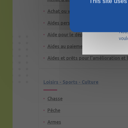
This site uses
Achat ou vente d'un logement
La m
Aides personnelles au logement
août
Nous
Aide pour le dépôt de garantie ou la 
voul
Aides au paiement des factures : eau, 
Aides et prêts pour l'amélioration et 
Loisirs - Sports - Culture
Chasse
Pêche
Armes