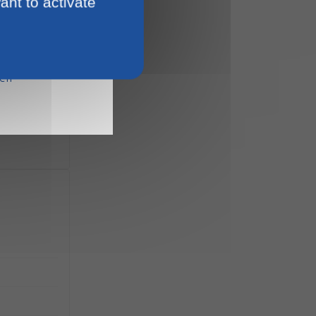
ant to activate
15
ien