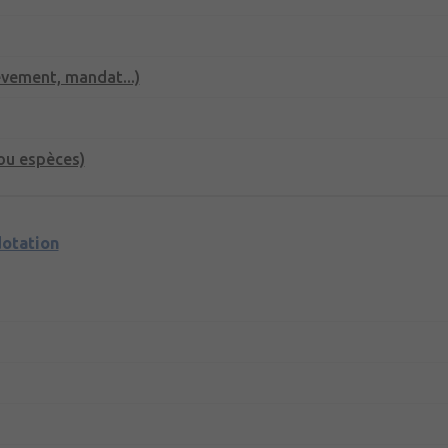
èvement, mandat...)
ou espèces)
dotation