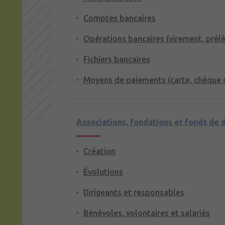
Comptes bancaires
Opérations bancaires (virement, prél
Fichiers bancaires
Moyens de paiements (carte, chèque 
Associations, fondations et fonds de 
Création
Évolutions
Dirigeants et responsables
Bénévoles, volontaires et salariés