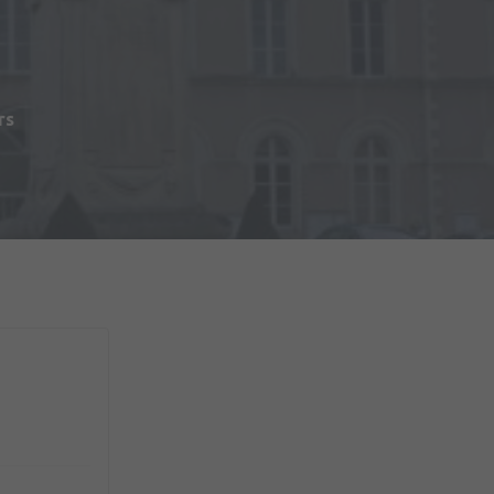
s
rs
du Matériel (2ème RMAT)