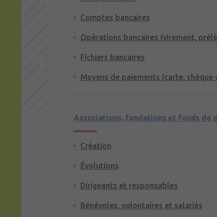
Comptes bancaires
Opérations bancaires (virement, prél
Fichiers bancaires
Moyens de paiements (carte, chèque 
Associations, fondations et fonds de 
Création
Évolutions
Dirigeants et responsables
Bénévoles, volontaires et salariés