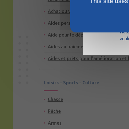
This site uses
Achat ou vente d'un logement
La m
Aides personnelles au logement
août
Nous
Aide pour le dépôt de garantie ou la 
voul
Aides au paiement des factures : eau, 
Aides et prêts pour l'amélioration et 
Loisirs - Sports - Culture
Chasse
Pêche
Armes