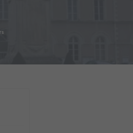
s
rs
du Matériel (2ème RMAT)