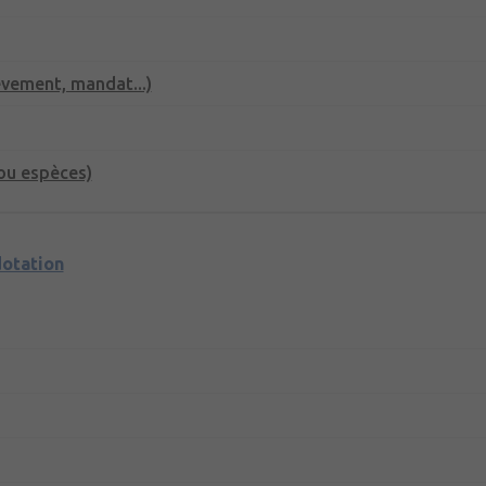
èvement, mandat...)
ou espèces)
dotation