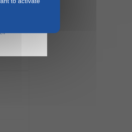
ant to activate
15
ien