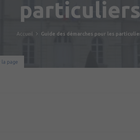
particulier
Publications
Enfance et jeunesse
Culture & loisirs
Commémorations
Emploi
Habitat & urbanisme
Sport
Sentier Patrimoine Fil Vert
Accueil
Guide des démarches pour les particulie
Santé & solidarité
Tourisme
Jumelage
Cadre de vie
 la page
Partenariat avec le 2ème Régiment 
de Bruz
Transport & mobilité
Prévention et sécurité