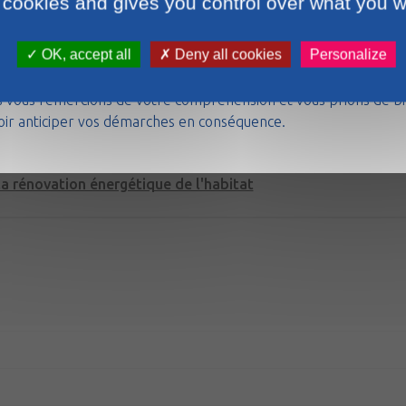
Démarches & infos pratiques
Activités & sorties
Citoyenneté
 cookies and gives you control over what you w
Ma ville
OK, accept all
Deny all cookies
Personalize
airie du Lion-d’Angers sera fermée les samedis du 18 juillet au 
 2026. La mairie d’Andigné sera fermée du 12 au 26 août 2026.
 vous remercions de votre compréhension et vous prions de b
caution d'un logement en location
oir anticiper vos démarches en conséquence.
téléphone, électricité, gaz
la rénovation énergétique de l'habitat