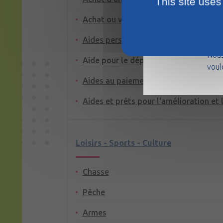
This site uses
Achat ou vente d'un logement
La m
Aides personnelles au logement
août
Nous
Aide pour le dépôt de garantie ou la 
voul
Aides au paiement des factures : eau, 
Aides et prêts pour l'amélioration et 
Loisirs - Sports - Culture
Chasse
Pêche
Armes