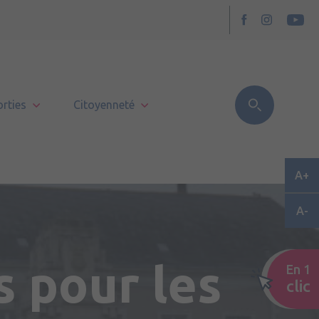
orties
Citoyenneté
Les Lionceaux de la
A+
A-
s
 pour les
En 1
clic